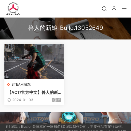
兽人的新娘-Build.13052649
STEAM游戏
【ACT/官方中文】兽人的新
娘-Build.13052649-1.0.18-
2024-01-03
5
(STEAM官中+DLC)-支持手
柄【PC电脑/5G】
i社游戏：Illusion是日本的一家知名3D游戏制作公司，主要作品有尾行系列、