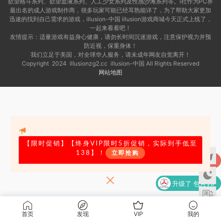
欲望格斗系列、欲望血液系列、人工少女系列及性感沙滩系列等。i社作为PC界
最出名的成人游戏制作商，很多玩家可能已经耳熟能详了，为了帮助大家更加
迅速的找到自己需求的游戏，illusion-中国 illusion游戏商城今天正式上线了，
一起来看看吧！
友情提示：适量游戏有益身心健康，请勿长时间沉迷游戏，注意保护视力并预
防近视，保重身体！
我们立足于美国，对全球华人服务，请未成年网友自觉离开！
Copyright 2024 illusionzg2.cc
illusion-中国 All Rights Reserved
网站地图
【限时促销
】【终身VIP限时5折促销，实际到手低至
138】！
立即抢购
升级了 包月VIP
升级了 包月VIP
升级了 包月VIP
首页
发现
VIP
我的