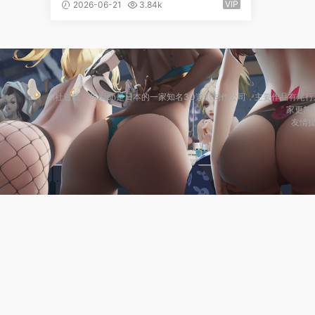
傳V0.74 官方中文版【PC/1.7G】
VIP
2026-06-21
3.84k
i社遊戲：Illusion是日本的一家知名3D遊戲制作公司，主要作
家更加迅
友情