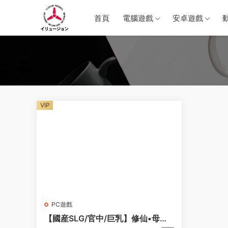
首頁
電腦遊戲
安卓遊戲
VIP
PC遊戲
【國産SLG/官中/巨乳】修仙•母珠