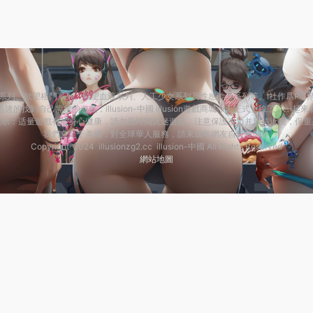
品有尾行系列、欲望格鬥系列、欲望血液系列、人工少女系列及性感沙灘系列等。i社作爲
速的找到自己需求的遊戲，illusion-中國 illusion遊戲商城今天正式上線了，一起
提示：适量遊戲有益身心健康，請勿長時間沉迷遊戲，注意保護視力并預防近視，保重
我們立足于美國，對全球華人服務，請未成年網友自覺離開！
Copyright 2024 illusionzg2.cc
illusion-中國 All Rights Reserved
網站地圖