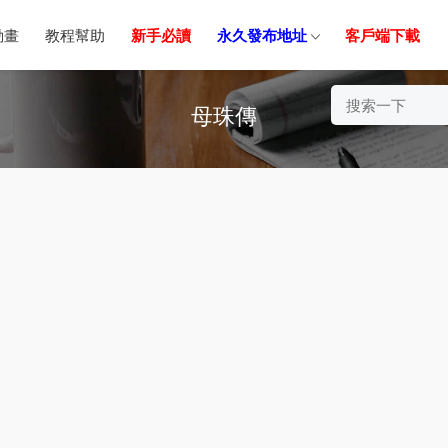
動畫
教程幫助
新手必讀
永久發布地址
客戶端下載
母珠傳