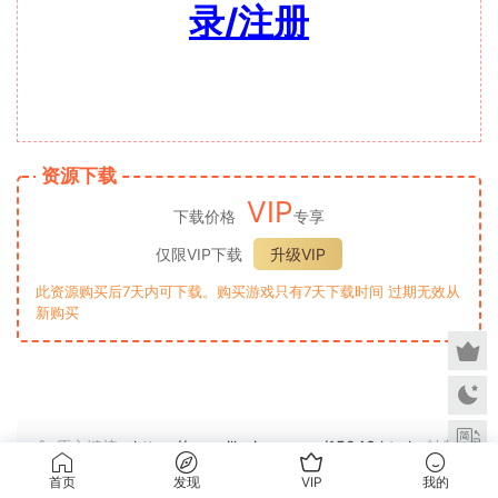
录/注册
资源下载
VIP
下载价格
专享
仅限VIP下载
升级VIP
此资源购买后7天内可下载。购买游戏只有7天下载时间 过期无效从
新购买
原文链接：
https://www.illusionzg.org/15943.html
，转载
请注明出处。
首页
发现
VIP
我的